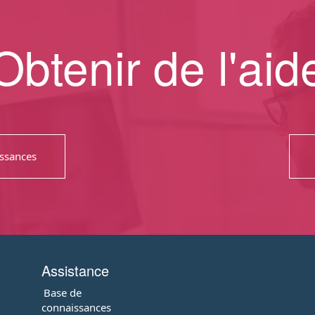
Obtenir de l'aid
issances
Assistance
Base de
connaissances